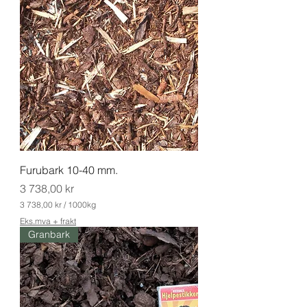
0
0
k
r
p
e
r
1
0
0
0
K
i
l
Furubark 10-40 mm.
o
g
Pris
3 738,00 kr
r
a
3 738,00 kr
/
1000kg
m
3
Eks.mva + frakt
Granbark
7
3
8
,
0
0