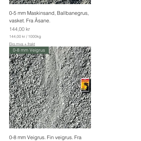
i
l
0-5 mm Maskinsand, Ballbanegrus,
o
g
vasket. Fra Åsane.
r
Pris
a
144,00 kr
m
144,00 kr
/
1000kg
1
Eks.mva + frakt
4
0-8 mm Veigrus
4
,
0
0
k
r
p
e
r
1
0
0
0
K
i
l
0-8 mm Veigrus. Fin veigrus. Fra
o