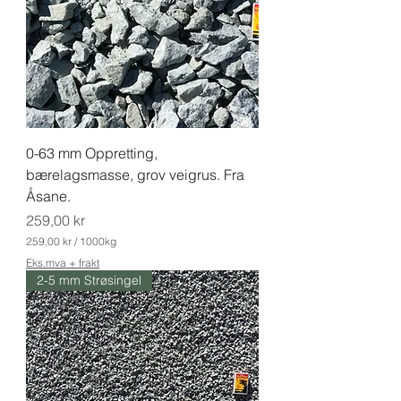
p
e
r
1
0
0
0
K
i
l
0-63 mm Oppretting,
o
g
bærelagsmasse, grov veigrus. Fra
r
Åsane.
a
m
Pris
259,00 kr
259,00 kr
/
1000kg
2
Eks.mva + frakt
5
2-5 mm Strøsingel
9
,
0
0
k
r
p
e