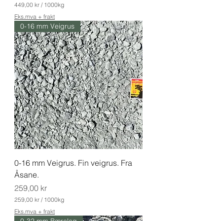
449,00 kr
/
1000kg
4
Eks.mva + frakt
4
0-16 mm Veigrus
9
,
0
0
k
r
p
e
r
1
0
0
0
K
i
l
0-16 mm Veigrus. Fin veigrus. Fra
o
g
Åsane.
r
Pris
a
259,00 kr
m
259,00 kr
/
1000kg
2
Eks.mva + frakt
5