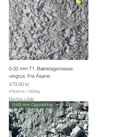
k
r
p
e
r
1
0
0
0
K
i
l
0-32 mm T1, Bærelagsmasse,
o
g
veigrus. Fra Åsane.
r
Pris
a
479,00 kr
m
479,00 kr
/
1000kg
4
Eks.mva + frakt
7
0-63 mm Oppretting
9
,
0
0
k
r