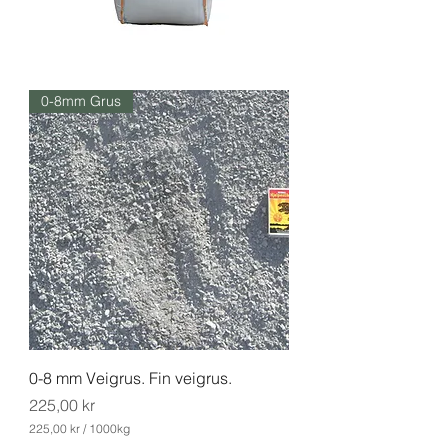
0-8mm Grus
0-8 mm Veigrus. Fin veigrus.
Pris
225,00 kr
225,00 kr
/
1000kg
2