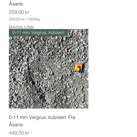
g
Åsane.
r
Pris
a
259,00 kr
m
259,00 kr
/
1000kg
2
Eks.mva + frakt
5
0-11 mm Veigrus, kubisert
9
,
0
0
k
r
p
e
r
1
0
0
0
K
i
l
0-11 mm Veigrus, kubisert. Fra
o
g
Åsane.
r
Pris
a
449,00 kr
m