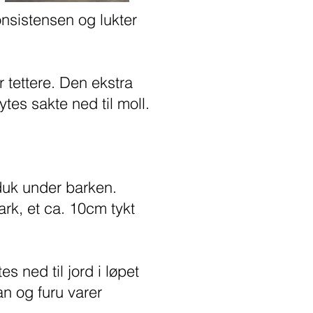
onsistensen og lukter
 tettere. Den ekstra
tes sakte ned til moll.
rduk under barken.
rk, et ca. 10cm tykt
s ned til jord i løpet
n og furu varer