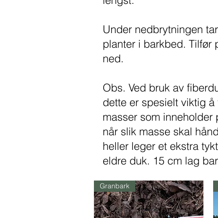
Under nedbrytningen tar 
planter i barkbed. Tilfør
ned.
Obs. Ved bruk av fiberdu
dette er spesielt viktig 
masser som inneholder pl
når slik masse skal hånd
heller leger et ekstra t
eldre duk. 15 cm lag ba
Granbark