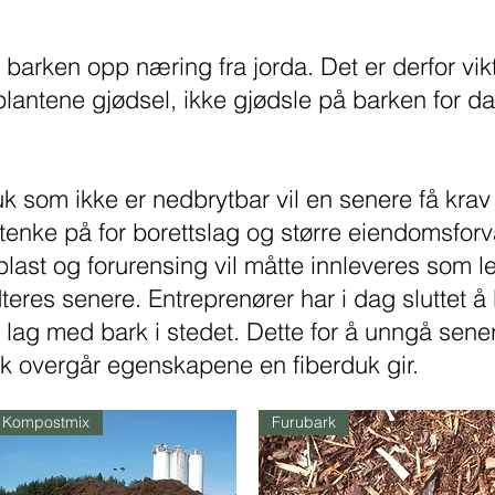
barken opp næring fra jorda. Det er derfor vik
 plantene gjødsel, ikke gjødsle på barken for d
k som ikke er nedbrytbar vil en senere få krav
å tenke på for borettslag og større eiendomsforv
ast og forurensing vil måtte innleveres som l
teres senere. Entreprenører har i dag sluttet å
ykt lag med bark i stedet. Dette for å unngå se
rk overgår egenskapene en fiberduk gir.
Kompostmix
Furubark