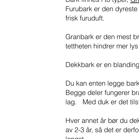
Furubark er den dyreste 
frisk furuduft.
Granbark er den mest bru
tettheten hindrer mer lys
Dekkbark er en blanding
Du kan enten legge barke
Begge deler fungerer br
lag. Med duk er det til
Hver annet år bør du dekk
av 2-3 år, så det er der
lengst.