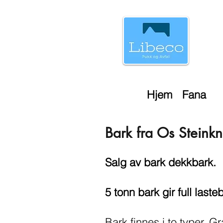
Hjem
Fana
O
Bark fra Os Steinkn
Salg av bark dekkbark.
5 tonn bark gir full last
Bark finnes i to typer,
Gr