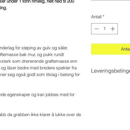
er under 1 tonn rimelig, helt ned til 200
ing.
Antall
*
rlag for støping av gulv og såler.
Antal
ftemasse bak mur, og pukk rundt
ksterk som drenerende grøftemasse enn
 og låser bedre med bredere spekter fra
Leveringsbeting
r seg også godt som tilslag i betong for
Sørg for at det er g
Lastebilen er 2,55 
de egenskaper og kan jobbes med for
bredde, vi anbefale
vei/innkjørsel. Ders
komme inn, må pass
bb da grabben ikke klarer å lukke over de
Legg ut to planker i
så ser sjåføren lett 