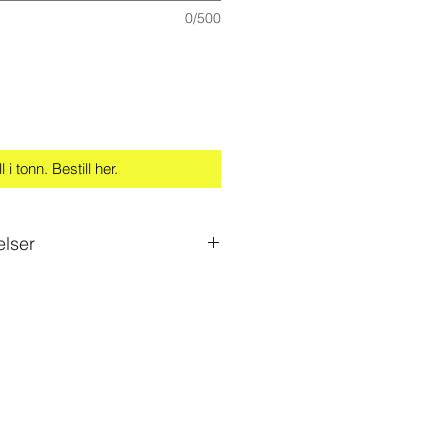
0/500
l i tonn. Bestill her.
elser
od plass når lastebilen kommer.
m bred, men trenger noe mer
r minimum 3,20 bredde på
om lastebilen må ta en sving for å
asjen være bredere.
 kryss der du vil ha massen tippet
hvor det skal ligge. Sjåføren ringer