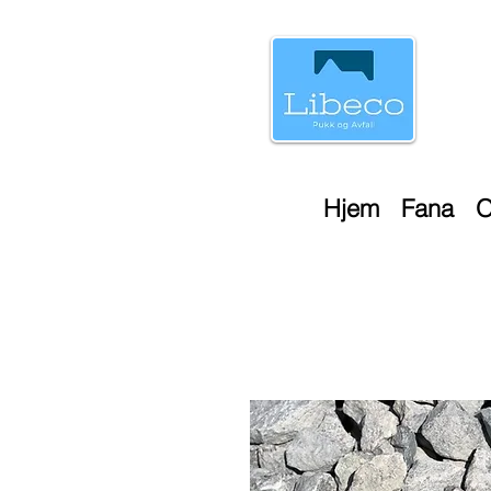
Hjem
Fana
O