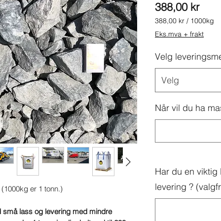
Pris
388,00 kr
388,00 kr
/
1000kg
388,00 kr
Eks.mva + frakt
per
1000
Velg leveringsm
Kilogram
Velg
Når vil du ha ma
Har du en vikti
levering ? (valgfri
 (1000kg er 1 tonn.)
 små lass og levering med mindre