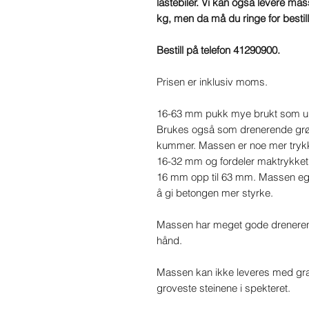
lastebiler. Vi kan også levere mass
kg, men da må du ringe for bestill
Bestill på telefon 41290900.
Prisen er inklusiv moms.
16-63 mm pukk mye brukt som unde
Brukes også som drenerende grø
kummer. Massen er noe mer tryk
16-32 mm og fordeler maktrykket
16 mm opp til 63 mm. Massen egne
å gi betongen mer styrke.
Massen har meget gode dreneren
hånd.
Massen kan ikke leveres med gra
groveste steinene i spekteret.