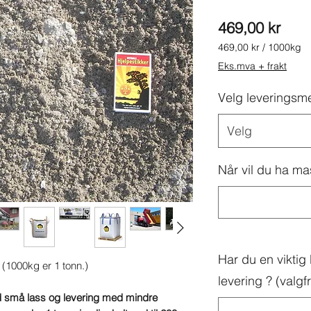
Pris
469,00 kr
469,00 kr
/
1000kg
469,00 kr
Eks.mva + frakt
per
1000
Velg leveringsm
Kilogram
Velg
Når vil du ha ma
Har du en vikti
 (1000kg er 1 tonn.)
levering ? (valgfri
 små lass og levering med mindre