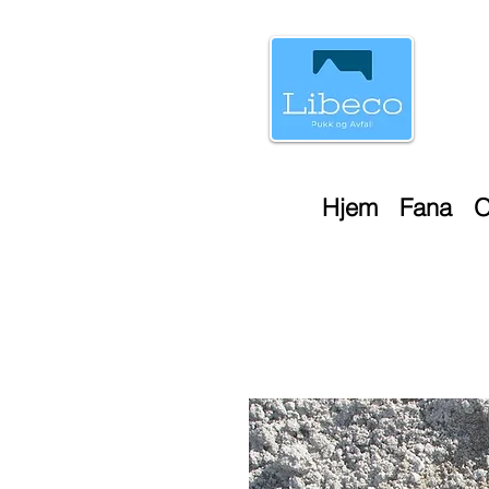
Hjem
Fana
O