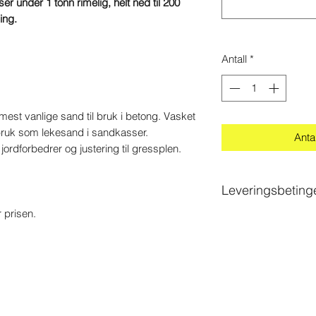
er under 1 tonn rimelig, helt ned til 200
ing.
Antall
*
est vanlige sand til bruk i betong. Vasket
bruk som lekesand i sandkasser.
Antal
rdforbedrer og justering til gressplen.
Leveringsbeting
 prisen.
Sørg for at det er g
Lastebilen er 2,55 
bredde, vi anbefale
vei/innkjørsel. Ders
komme inn, må pass
Legg ut to planker i