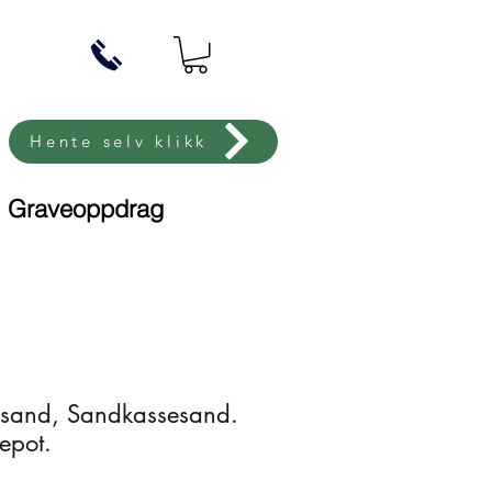
Hente selv klikk
Graveoppdrag
sand, Sandkassesand.
epot.