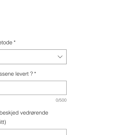
etode
*
ssene levert ?
*
0/500
g beskjed vedrørende
tt)