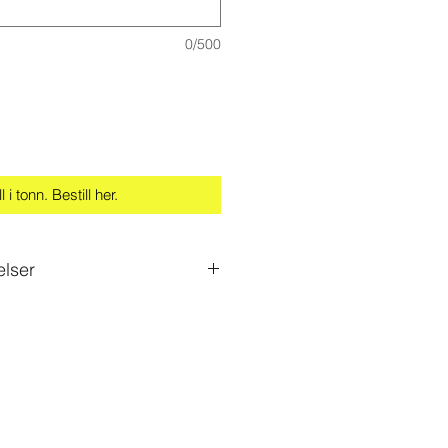
0/500
l i tonn. Bestill her.
elser
od plass når lastebilen kommer.
m bred, men trenger noe mer
r minimum 3,20 bredde på
om lastebilen må ta en sving for å
asjen være bredere.
 kryss der du vil ha massen tippet